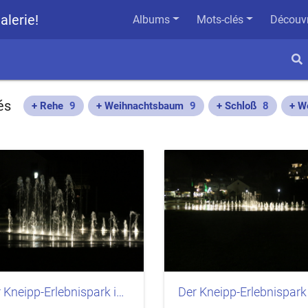
alerie!
Albums
Mots-clés
Découvr
és
+ Rehe
9
+ Weihnachtsbaum
9
+ Schloß
8
+ W
Der Kneipp-Erlebnispark in Bad Iburg