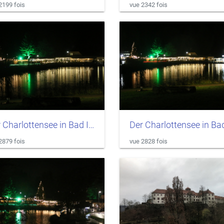
2199 fois
vue 2342 fois
Der Charlottensee in Bad Iburg
2879 fois
vue 2828 fois