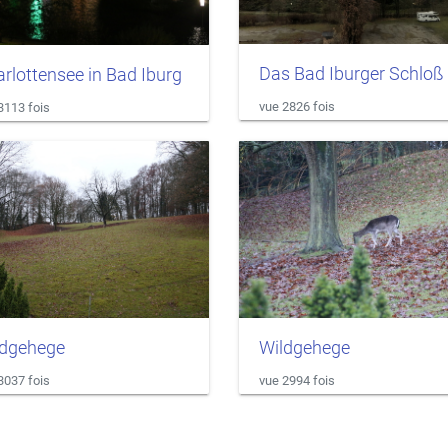
Das Bad Iburger Schloß
rlottensee in Bad Iburg
vue 2826 fois
3113 fois
ldgehege
Wildgehege
3037 fois
vue 2994 fois