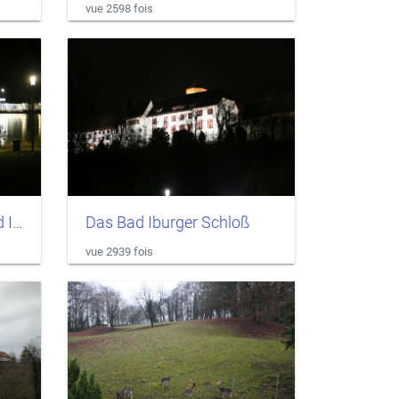
vue 2598 fois
Der Charlottensee in Bad Iburg
Das Bad Iburger Schloß
vue 2939 fois