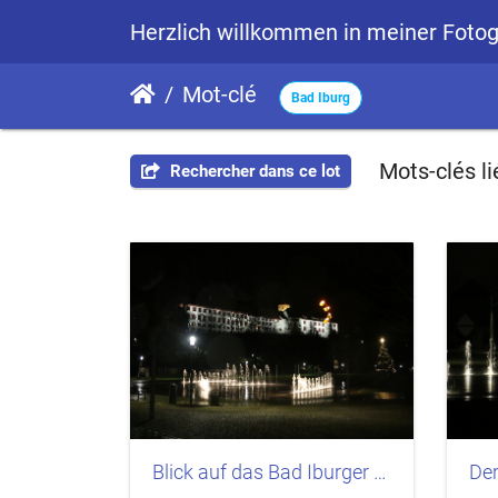
Herzlich willkommen in meiner Fotog
Mot-clé
Bad Iburg
Mots-clés li
Rechercher dans ce lot
Blick auf das Bad Iburger Schloß