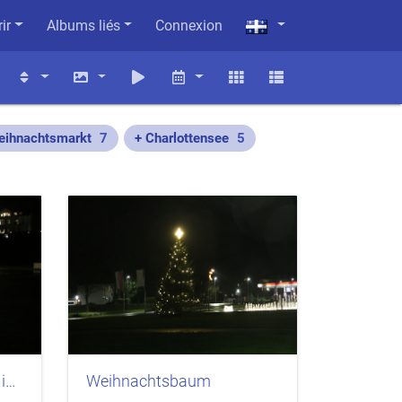
ir
Albums liés
Connexion
eihnachtsmarkt
7
+ Charlottensee
5
Der Kneipp-Erlebnispark in Bad Iburg
Weihnachtsbaum