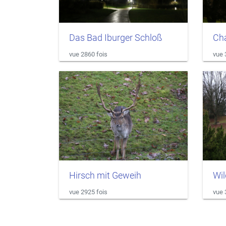
Das Bad Iburger Schloß
Cha
vue 2860 fois
vue 
Hirsch mit Geweih
Wi
vue 2925 fois
vue 